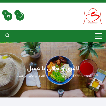
د
دن
ز
0
0
حتوا
لاغری و چاقی با عسل
خانه
2022
ژوئن
23
لاغری و چاقی با عسل