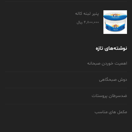
پنیر لبنه کاله
4,800,000
﷼
نوشته‌های تازه
اهمیت خوردن صبحانه
دوش صبحگاهی
ضدسرطان پروستات
مکمل های مناسب