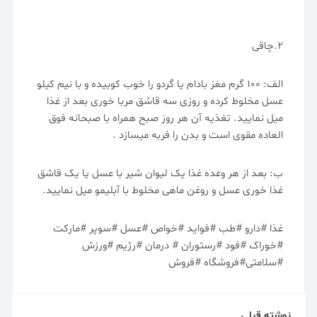
2.چاقی
الف: 100 گرم مغز بادام یا گردو را خوب کوبیده و با نیم کیلو
عسل مخلوط کرده و روزی سه قاشق مربا خوری بعد از غذا
میل نمایید. تغذیه آن هر روز صبح همراه با صبحانه فوق
العاده مقوی است و بدن را فربه میسازد .
ب: بعد از هر وعده غذا یک لیوان شیر با عسل یا یک قاشق
غذا خوری عسل و روغن ماهی مخلوط با آبلیمو میل نمایید.
غذا #دارو #طب #فواید #خواص #عسل #سوپر #مارکت
#خوراک #فود #رستوران # درمان #رژیم #ورزش
#سلامتی#فروشگاه #فروش
نوشته قبلی