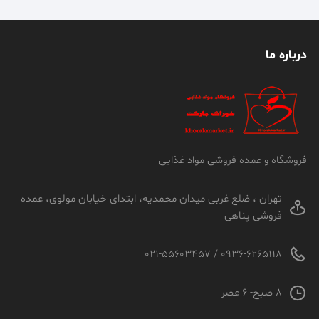
درباره ما
فروشگاه و عمده فروشی مواد غذایی
تهران ، ضلع غربی میدان محمدیه، ابتدای خیابان مولوی، عمده
فروشی پناهی
0936-6265118 / 021-55603457
8 صبح- 6 عصر