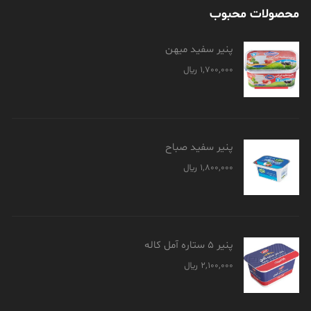
محصولات محبوب
پنیر سفید میهن
1,700,000
﷼
پنیر سفید صباح
1,800,000
﷼
پنیر 5 ستاره آمل کاله
2,100,000
﷼