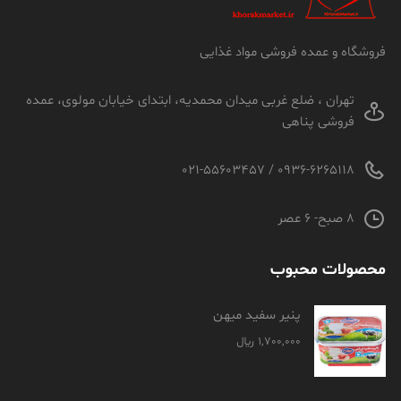
فروشگاه و عمده فروشی مواد غذایی
تهران ، ضلع غربی میدان محمدیه، ابتدای خیابان مولوی، عمده
فروشی پناهی
0936-6265118 / 021-55603457
8 صبح- 6 عصر
محصولات محبوب
پنیر سفید میهن
1,700,000
﷼