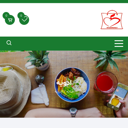
د
دن
ز
0
0
حتوا
ادویه
خانه
/ ادویه