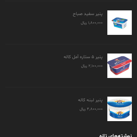
پنیر سفید صباح
1,800,000
﷼
پنیر 5 ستاره آمل کاله
2,100,000
﷼
پنیر لبنه کاله
4,800,000
﷼
نوشته‌های تازه