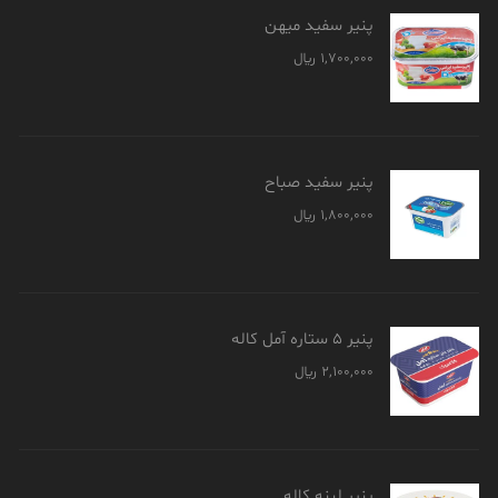
پنیر سفید میهن
1,700,000
﷼
پنیر سفید صباح
1,800,000
﷼
پنیر 5 ستاره آمل کاله
2,100,000
﷼
پنیر لبنه کاله