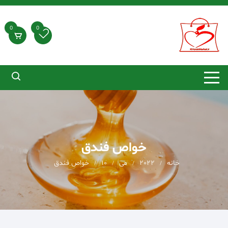
د
دن
ز
0
0
حتوا
خواص فندق
خانه
2022
می
10
خواص فندق