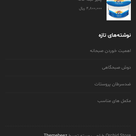
4,800,000
﷼
نوشته‌های تازه
اهمیت خوردن صبحانه
دوش صبحگاهی
ضدسرطان پروستات
مکمل های مناسب
‫Orchid Store طراحی پوسته توسط
Themebeez