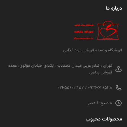
درباره ما
فروشگاه و عمده فروشی مواد غذایی
تهران ، ضلع غربی میدان محمدیه، ابتدای خیابان مولوی، عمده
فروشی پناهی
0936-6265118 / 021-55603457
8 صبح- 6 عصر
محصولات محبوب