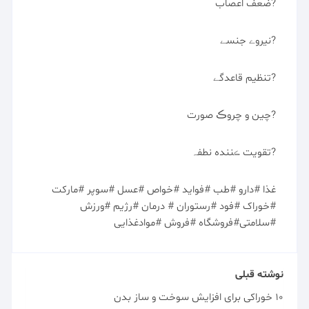
?ضعف اعصاب
?نیروے جنسے
?تنظیم قاعدگے
?چین و چروڪ صورت
?تقویت ڪننده نطفہ
غذا #دارو #طب #فواید #خواص #عسل #سوپر #مارکت
#خوراک #فود #رستوران # درمان #رژیم #ورزش
#سلامتی#فروشگاه #فروش #موادغذایی
نوشته قبلی
10 خوراکی برای افزایش سوخت و ساز بدن