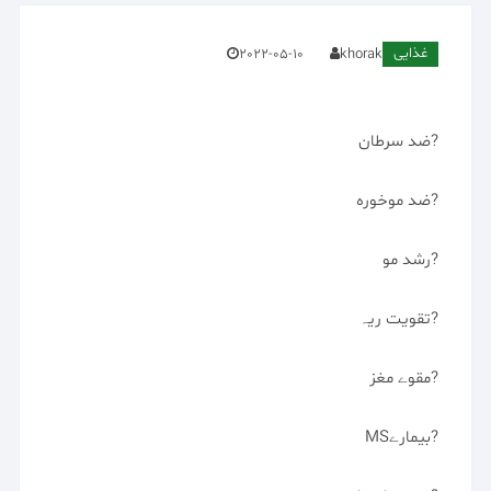
غذایی
2022-05-10
khorak
?ضد سرطان
?ضد موخوره
?رشد مو
?تقویت ریہ
?مقوے مغز
?بیمارےMS