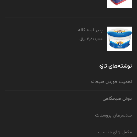
پنیر لبنه کاله
4,800,000
﷼
نوشته‌های تازه
اهمیت خوردن صبحانه
دوش صبحگاهی
ضدسرطان پروستات
مکمل های مناسب