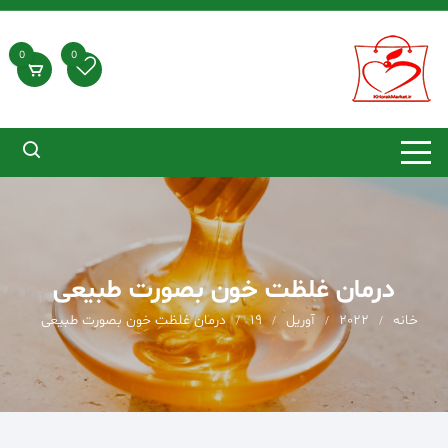
د
دن
ز
0
0
حتوا
درمان غلظت خون بصورت طبیعی
خانه
2022
آوریل
19
درمان غلظت خون بصورت طبیعی