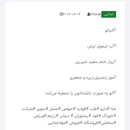
غذایی
2022-04-19
khorak
?آلبالو
?آب لیموی ترش
?پیاز خام سفید شیرین
?موز،زنجبیل،زیره و جعفری
?آلو به صورت ناشتاخون را تصفیه می‌کند
غذا #دارو #طب #فواید #خواص #عسل #سوپر #مارکت
#خوراک #فود #رستوران # درمان #رژیم #ورزش
#سلامتی#فروشگاه #فروش #موادغذایی