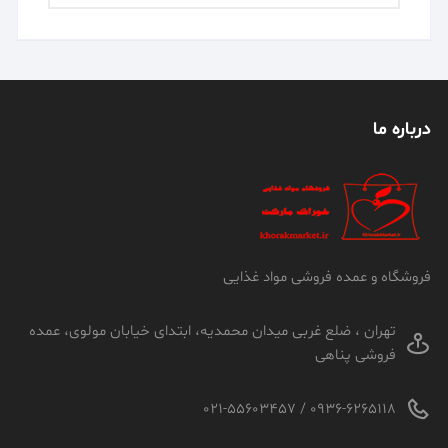
درباره ما
فروشگاه و عمده فروشی مواد غذایی
تهران ، ضلع غربی میدان محمدیه، ابتدای خیابان مولوی، عمده
فروشی پناهی
0936-6265118 / 021-55603457