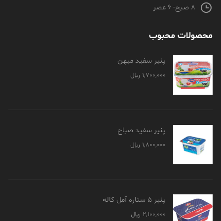
8 صبح- 6 عصر
محصولات محبوب
پنیر سفید میهن
1,700,000
﷼
پنیر سفید صباح
1,800,000
﷼
پنیر 5 ستاره آمل کاله
2,100,000
﷼