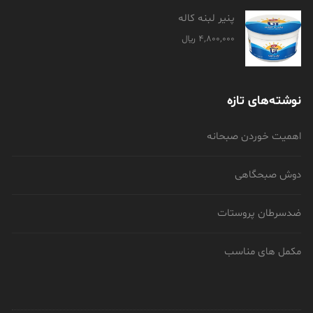
پنیر لبنه کاله
4,800,000
﷼
نوشته‌های تازه
اهمیت خوردن صبحانه
دوش صبحگاهی
ضدسرطان پروستات
مکمل های مناسب