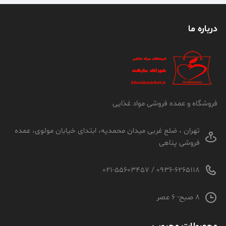
درباره ما
فروشگاه و عمده فروشی مواد غذایی
تهران ، ضلع غربی میدان محمدیه، ابتدای خیابان مولوی، عمده
فروشی پناهی
0936-6265118 / 021-55603457
8 صبح- 6 عصر