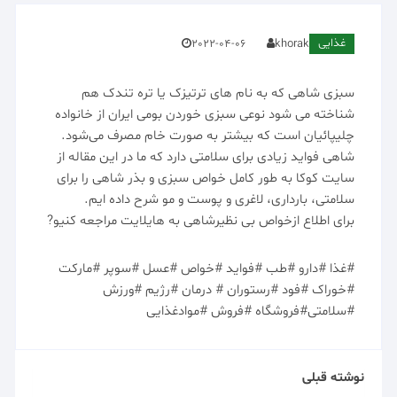
غذایی
2022-04-06
khorak
سبزی شاهی که به نام های ترتیزک یا تره تندک هم
شناخته می شود نوعی سبزی خوردن بومی ایران از خانواده
چلیپائیان است که بیشتر به صورت خام مصرف می‌شود.
شاهی فواید زیادی برای سلامتی دارد که ما در این مقاله از
سایت کوکا به طور کامل خواص سبزی و بذر شاهی را برای
سلامتی، بارداری، لاغری و پوست و مو شرح داده ایم.
برای اطلاع ازخواص بی نظیرشاهی به هایلایت مراجعه کنیو?
#غذا #دارو #طب #فواید #خواص #عسل #سوپر #مارکت
#خوراک #فود #رستوران # درمان #رژیم #ورزش
#سلامتی#فروشگاه #فروش #موادغذایی
نوشته قبلی