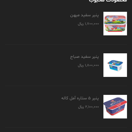
محصولات محبوب
پنیر سفید میهن
1,700,000
﷼
پنیر سفید صباح
1,800,000
﷼
پنیر 5 ستاره آمل کاله
2,100,000
﷼