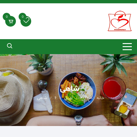
د
دن
ز
0
0
حتوا
شاهی
خانه
2022
آوریل
6
شاهی