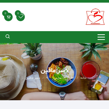
د
دن
ز
0
0
حتوا
دسر مافین
خانه
2022
مارس
9
دسر مافین