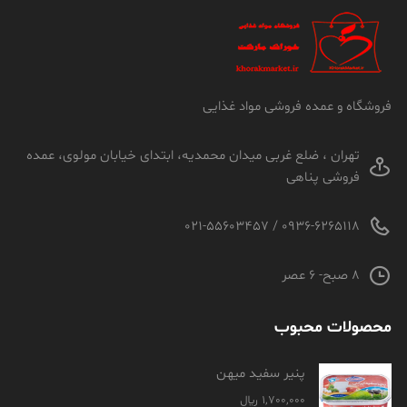
فروشگاه و عمده فروشی مواد غذایی
تهران ، ضلع غربی میدان محمدیه، ابتدای خیابان مولوی، عمده
فروشی پناهی
0936-6265118 / 021-55603457
8 صبح- 6 عصر
محصولات محبوب
پنیر سفید میهن
1,700,000
﷼