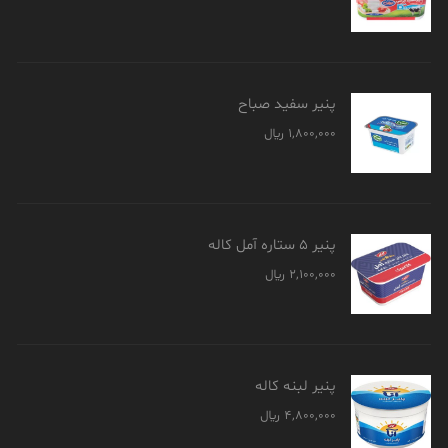
پنیر سفید صباح
1,800,000
﷼
پنیر 5 ستاره آمل کاله
2,100,000
﷼
پنیر لبنه کاله
4,800,000
﷼