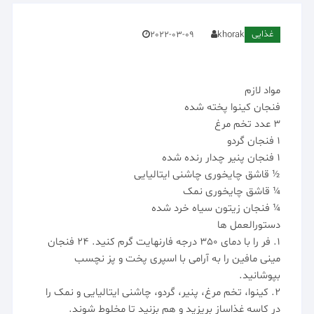
غذایی
2022-03-09
khorak
مواد لازم
فنجان کینوا پخته شده
3 عدد تخم مرغ
1 فنجان گردو
1 فنجان پنیر چدار رنده شده
½ قاشق چایخوری چاشنی ایتالیایی
¼ قاشق چایخوری نمک
¼ فنجان زیتون سیاه خرد شده
دستورالعمل ها
1. فر را با دمای 350 درجه فارنهایت گرم کنید. 24 فنجان
مینی مافین را به آرامی با اسپری پخت و پز نچسب
بپوشانید.
2. کینوا، تخم مرغ، پنیر، گردو، چاشنی ایتالیایی و نمک را
در کاسه غذاساز بریزید و هم بزنید تا مخلوط شوند.