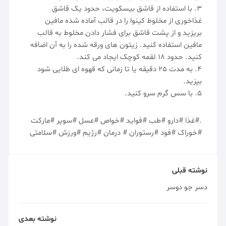
3. با استفاده از قاشق بیسکویت، حدود یک قاشق
غذاخوری از مخلوط کینوا را در قالب آماده شده مافین
بریزید و از پشت قاشق برای فشار دادن مخلوط به قالب
مافین استفاده کنید. زیتون های ورقه شده را به آن اضافه
کنید. حدود 18 لقمه کوچک ایجاد می کند.
4. به مدت 25 دقیقه یا تا زمانی که قهوه ای طلایی شود
بپزید.
5. با سس گرم سرو کنید.
.#غذا #دارو #طب #فواید #خواص #عسل #سوپر #مارکت
#خوراک #فود #رستوران # درمان #رژیم #ورزش #سلامتی
نوشته قبلی
دسر جو دوسر
نوشته بعدی