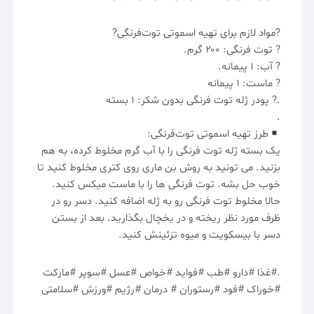
?مواد لازم برای تهیه اسموتی توت‌فرنگی?
?️ توت فرنگی: ۲۰۰ گرم.
?️ آب: ۱ پیمانه.
?️ ماست: ۱ پیمانه
.?️ پودر ژله توت فرنگی بدون شکر: ۱ بسته
.
طرز تهیه اسموتی توت‌فرنگی:
یک بسته ژله توت فرنگی را با آب گرم مخلوط کرده، به هم
بزنید. می تونید به روش بن ماری روی کتری مخلوط کنید تا
خوب حل بشه. توت فرنگی ها را با ماست میکس کنید.
حالا مخلوط توت فرنگی رو به ژله اضافه کنید. دسر رو در
ظرف مورد نظر ریخته و در یخچال بگذارید. بعد از بستن
دسر با بیسکویت و میوه تزئینش کنید.
.#غذا #دارو #طب #فواید #خواص #عسل #سوپر #مارکت
#خوراک #فود #رستوران # درمان #رژیم #ورزش #سلامتی