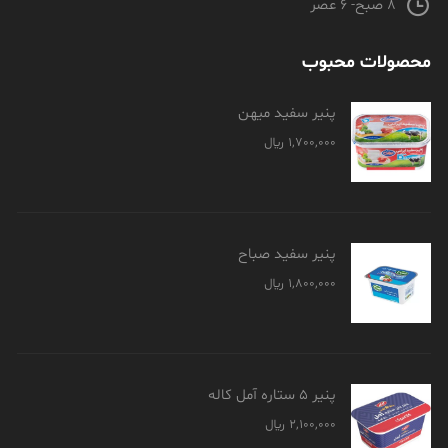
8 صبح- 6 عصر
محصولات محبوب
پنیر سفید میهن
1,700,000
﷼
پنیر سفید صباح
1,800,000
﷼
پنیر 5 ستاره آمل کاله
2,100,000
﷼