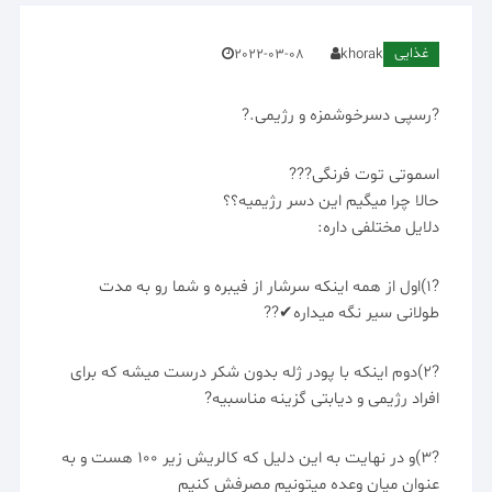
غذایی
2022-03-08
khorak
?رسپی دسرخوشمزه و رژیمی.?
اسموتی توت فرنگی???
حالا چرا میگیم این دسر رژیمیه؟؟
دلایل مختلفی داره:
?1)اول از همه اینکه سرشار از فیبره و شما رو به مدت
طولانی سیر نگه میداره✔??
?2)دوم اینکه با پودر ژله بدون شکر درست میشه که برای
افراد رژیمی و دیابتی گزینه مناسبیه?
?3)و در نهایت به این دلیل که کالریش زیر ۱۰۰ هست و به
عنوان میان وعده میتونیم مصرفش کنیم