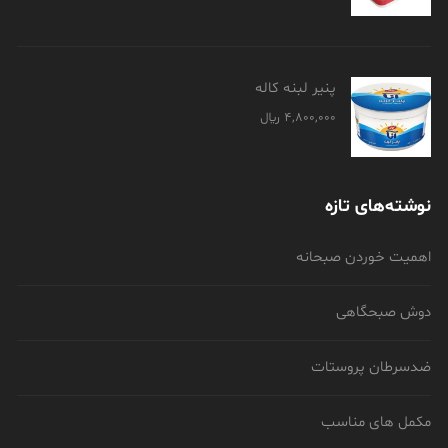
پنیر لبنه کاله
4,800,000
﷼
نوشته‌های تازه
اهمیت خوردن صبحانه
دوش صبحگاهی
ضدسرطان پروستات
مکمل های مناسب