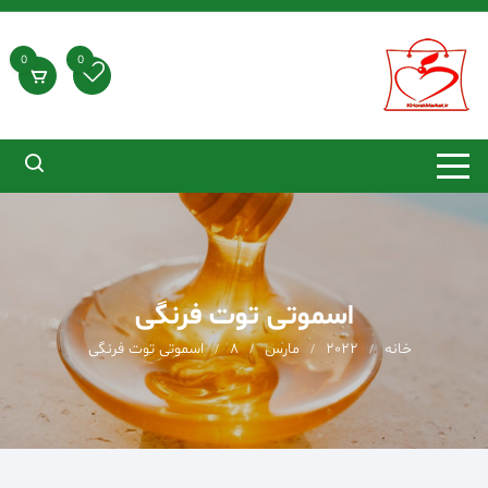
د
دن
ز
0
0
حتوا
اسموتی توت فرنگی
خانه
2022
مارس
8
اسموتی توت فرنگی