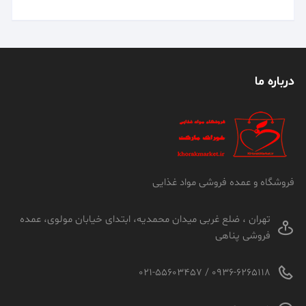
درباره ما
فروشگاه و عمده فروشی مواد غذایی
تهران ، ضلع غربی میدان محمدیه، ابتدای خیابان مولوی، عمده
فروشی پناهی
0936-6265118 / 021-55603457