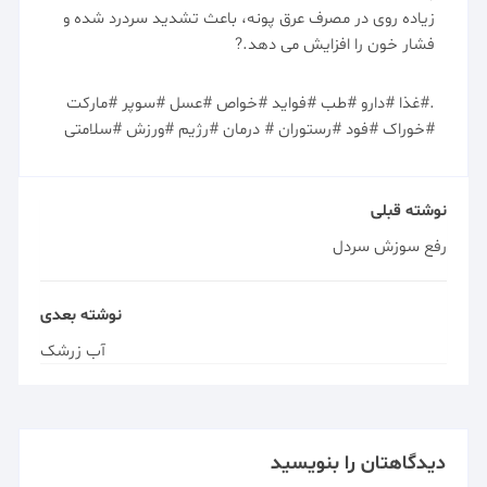
زیاده روی در مصرف عرق پونه، باعث تشدید سردرد شده و
فشار خون را افزایش می دهد.?
.#غذا #دارو #طب #فواید #خواص #عسل #سوپر #مارکت
#خوراک #فود #رستوران # درمان #رژیم #ورزش #سلامتی
نوشته قبلی
رفع سوزش سردل
نوشته بعدی
آب زرشک
دیدگاهتان را بنویسید