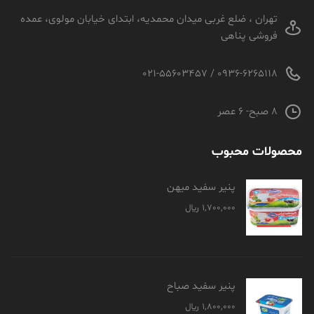
تهران ، ضلع غربی میدان محمدیه، ابتدای خیابان مولوی، عمده
فروشی پناهی
0936-6265118 / 021-55603457
8 صبح- 6 عصر
محصولات محبوب
پنیر سفید میهن
1,700,000
﷼
پنیر سفید صباح
1,800,000
﷼