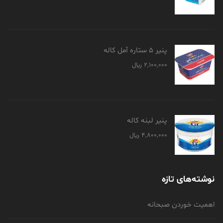
پنیر 5 ستاره آمل کاله
2,100,000
﷼
پنیر لبنه کاله
4,800,000
﷼
نوشته‌های تازه
اهمیت خوردن صبحانه