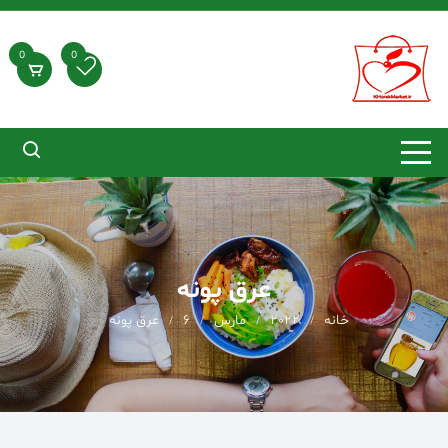
د
دن
ز
0
0
حتوا
عرق پونه
خانه
2022
مارس
6
عرق پونه