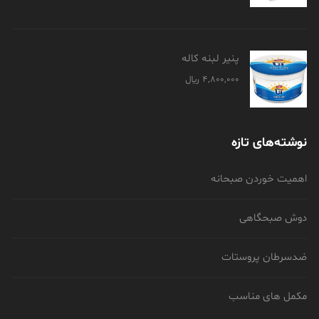
پنیر لبنه کاله
4,800,000
﷼
نوشته‌های تازه
اهمیت خوردن صبحانه
دوش صبحگاهی
ضدسرطان پروستات
مکمل های مناسب