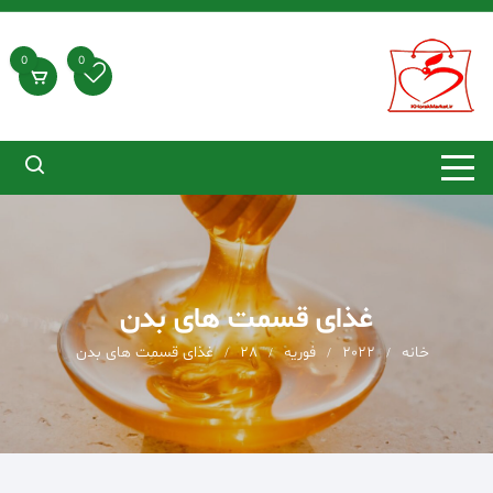
د
دن
ز
0
0
حتوا
غذای قسمت های بدن
خانه
2022
فوریه
28
غذای قسمت های بدن