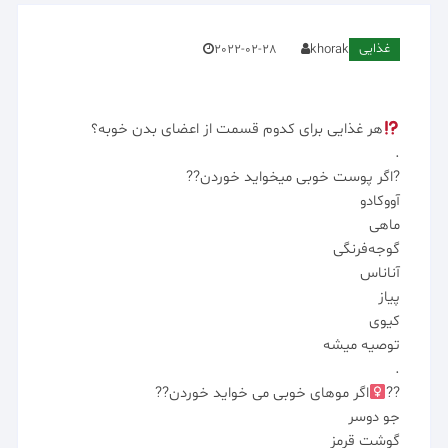
غذایی
2022-02-28
khorak
هر غذایی برای کدوم قسمت از اعضای بدن خوبه؟
.
?اگر پوست خوبی میخواید خوردن??
آووکادو
ماهی
گوجه‌فرنگی
آناناس
پیاز
کیوی
توصیه میشه
.
??‍
اگر موهای خوبی می خواید خوردن??
جو دوسر
گوشت قرمز