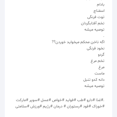
بادام
اسفناج
توت فرنگی
تخم آفتابگردان
توصیه میشه
.
اگه ناخن محکم میخواید خوردن??
نخود فرنگی
گردو
تخم مرغ
مرغ
ماست
دانه کدو تنبل
توصیه میشه
.#غذا #دارو #طب #فواید #خواص #عسل #سوپر #مارکت
#خوراک #فود #رستوران # درمان #رژیم #ورزش #سلامتی