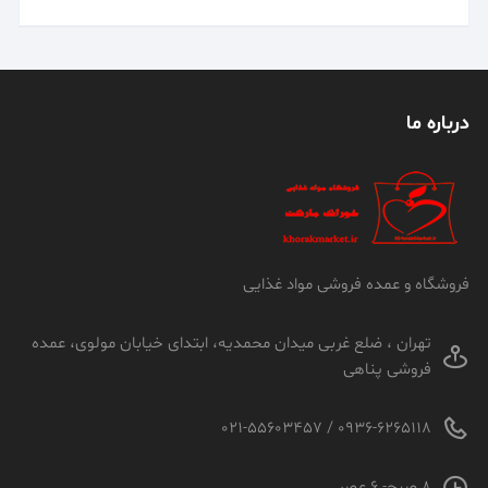
درباره ما
فروشگاه و عمده فروشی مواد غذایی
تهران ، ضلع غربی میدان محمدیه، ابتدای خیابان مولوی، عمده
فروشی پناهی
0936-6265118 / 021-55603457
8 صبح- 6 عصر