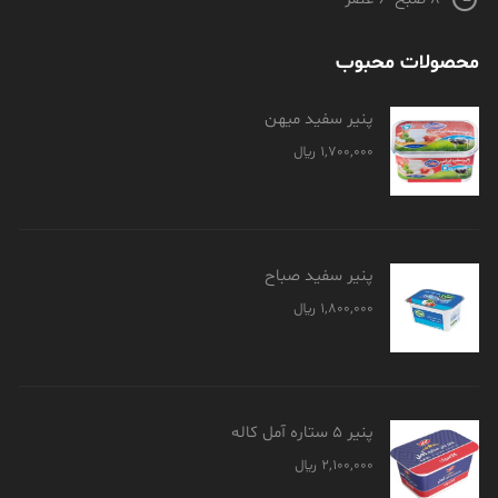
محصولات محبوب
پنیر سفید میهن
1,700,000
﷼
پنیر سفید صباح
1,800,000
﷼
پنیر 5 ستاره آمل کاله
2,100,000
﷼