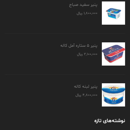
پنیر سفید صباح
1,800,000
﷼
پنیر 5 ستاره آمل کاله
2,100,000
﷼
پنیر لبنه کاله
4,800,000
﷼
نوشته‌های تازه