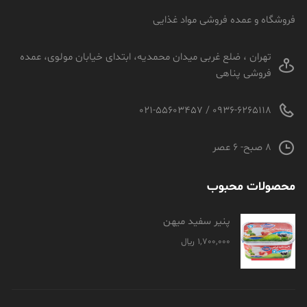
فروشگاه و عمده فروشی مواد غذایی
تهران ، ضلع غربی میدان محمدیه، ابتدای خیابان مولوی، عمده
فروشی پناهی
0936-6265118 / 021-55603457
8 صبح- 6 عصر
محصولات محبوب
پنیر سفید میهن
1,700,000
﷼