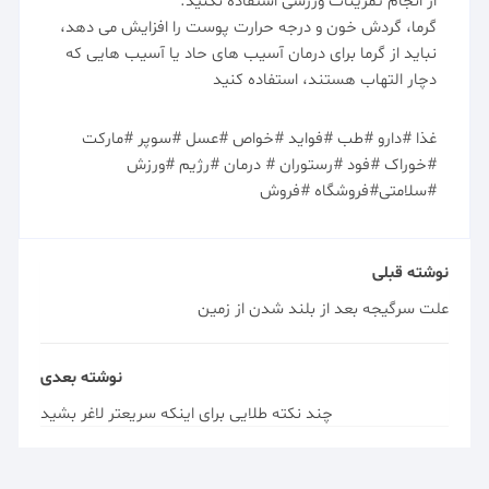
از انجام تمرینات ورزشی استفاده نکنید.
گرما، گردش خون و درجه حرارت پوست را افزایش می دهد،
نباید از گرما برای درمان آسیب های حاد یا آسیب هایی که
دچار التهاب هستند، استفاده کنید
غذا #دارو #طب #فواید #خواص #عسل #سوپر #مارکت
#خوراک #فود #رستوران # درمان #رژیم #ورزش
#سلامتی#فروشگاه #فروش
نوشته قبلی
علت سرگیجه بعد از بلند شدن از زمین
نوشته بعدی
چند نکته طلایی برای اینکه سریعتر لاغر بشید