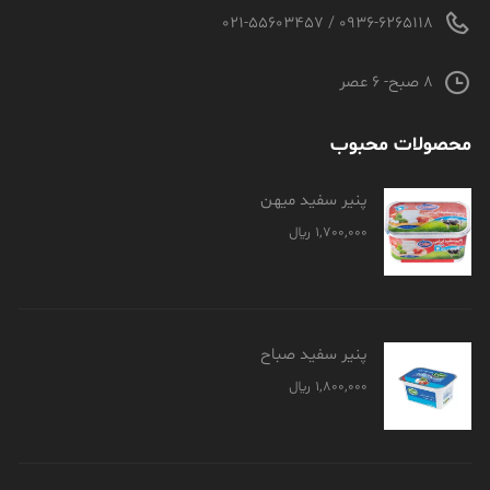
0936-6265118 / 021-55603457
8 صبح- 6 عصر
محصولات محبوب
پنیر سفید میهن
1,700,000
﷼
پنیر سفید صباح
1,800,000
﷼