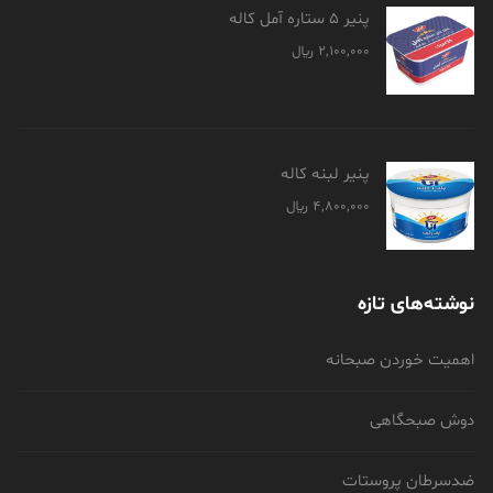
پنیر 5 ستاره آمل کاله
2,100,000
﷼
پنیر لبنه کاله
4,800,000
﷼
نوشته‌های تازه
اهمیت خوردن صبحانه
دوش صبحگاهی
ضدسرطان پروستات