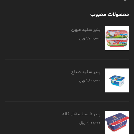
محصولات محبوب
پنیر سفید میهن
1,700,000
﷼
پنیر سفید صباح
1,800,000
﷼
پنیر 5 ستاره آمل کاله
2,100,000
﷼