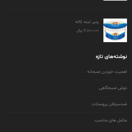
پنیر لبنه کاله
4,800,000
﷼
نوشته‌های تازه
اهمیت خوردن صبحانه
دوش صبحگاهی
ضدسرطان پروستات
مکمل های مناسب