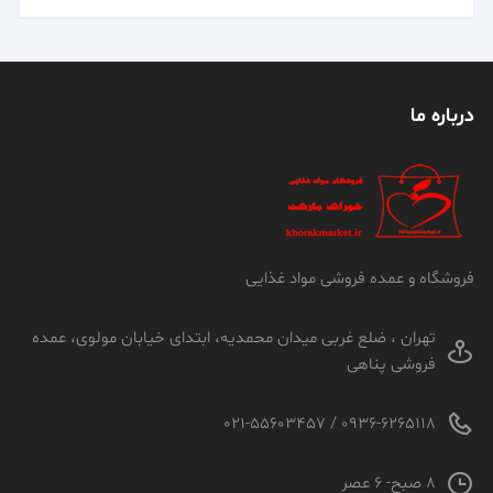
درباره ما
فروشگاه و عمده فروشی مواد غذایی
تهران ، ضلع غربی میدان محمدیه، ابتدای خیابان مولوی، عمده
فروشی پناهی
0936-6265118 / 021-55603457
8 صبح- 6 عصر