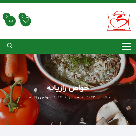
د
دن
ز
0
0
حتوا
خواص رازیانه
خانه
2022
مارس
12
خواص رازیانه