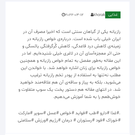
غذایی
2022-03-12
khorak
رازیانه یکی از گیاهان سنتی است که اخیرا مصرف آن در
ایران خیلی باب شده است. درباره‌ی خواص رازیانه در
زمینه‌ی کاهش درد قاعدگی، کاهش گُرگرفتگی یائسگی و
حتی اثر معجزه‌آسای آن در لاغری خیلی شنیده‌ایم. اما در
این مقاله به‌طور مفصل به تمام خواص رازیانه و همچنین
خواص رازیانه برای زنان اشاره خواهد شد. با خواندن این
مطلب نه‌تنها به استفاده از پودر تخم رازیانه ترغیب
می‌شوید، بلکه به پیاز و ساقه‌ی آن هم علاقه‌مند خواهید
شد. در انتهای مقاله هم دستور پخت یک سوپ متفاوت و
خوش‌طعم را به شما آموزش می‌دهیم.
.#غذا #دارو #طب #فواید #خواص #عسل #سوپر #مارکت
#خوراک #فود #رستوران # درمان #رژیم #ورزش #سلامتی