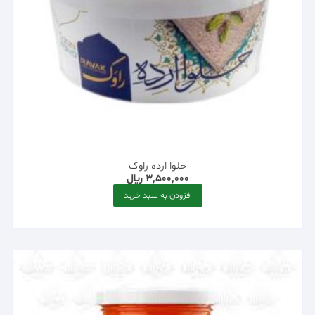
حلوا ارده راوک
3,500,000
﷼
افزودن به سبد خرید