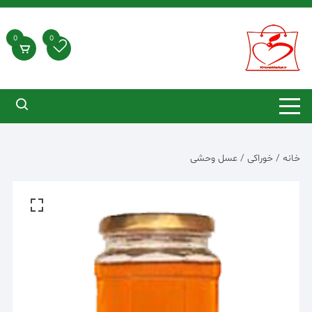
د
دن
ز
0
0
حتوا
خانه
/
خوراکی
/ عسل وحشی