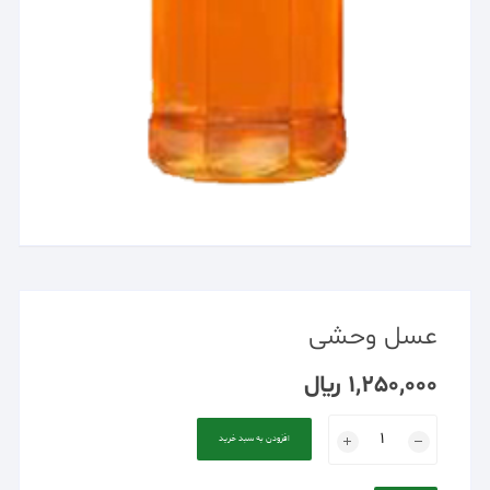
عسل وحشی
1,250,000
﷼
عسل
افزودن به سبد خرید
وحشی
عدد