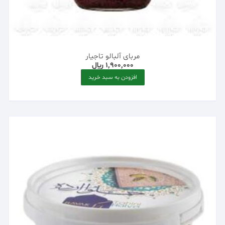
مربای آلبالو تاجیار
1,900,000
﷼
افزودن به سبد خرید