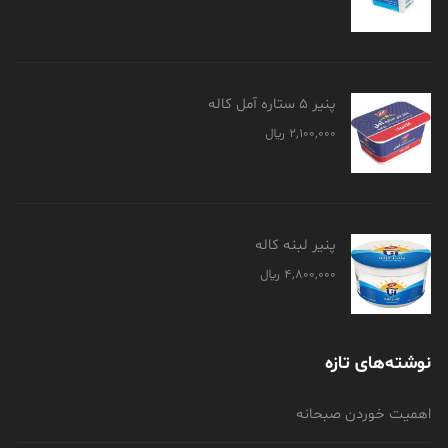
پنیر 5 ستاره آمل کاله
2,100,000
﷼
پنیر لبنه کاله
4,800,000
﷼
نوشته‌های تازه
اهمیت خوردن صبحانه