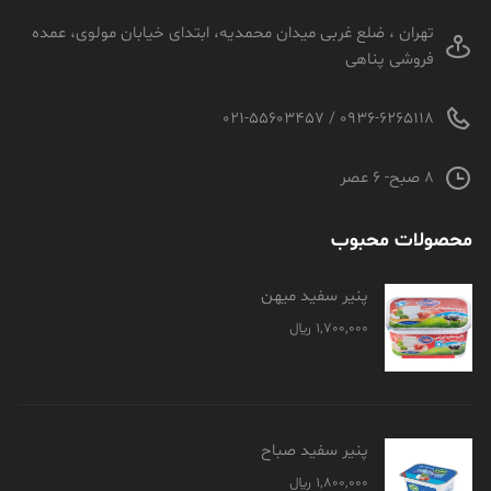
تهران ، ضلع غربی میدان محمدیه، ابتدای خیابان مولوی، عمده
فروشی پناهی
0936-6265118 / 021-55603457
8 صبح- 6 عصر
محصولات محبوب
پنیر سفید میهن
1,700,000
﷼
پنیر سفید صباح
1,800,000
﷼