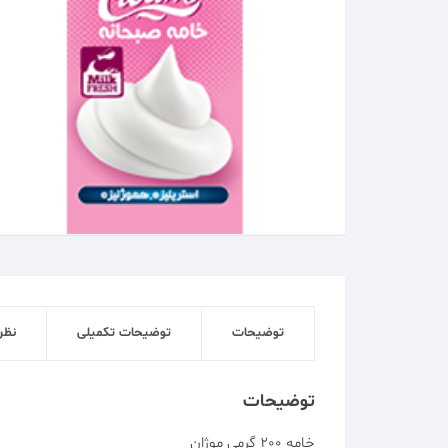
ADD
TO
WISHLIST
توضیحات
توضیحات تکمیلی
نظرا
توضیحات
خامه 200 گرمی موژان