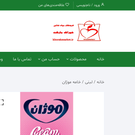
د
ورود / نام‌نویسی
علاقه‌مندی‌های من
دن
ز
حتوا
خانه
محصولات
حساب من
تماس با ما
وب
خوراکی
تسویه حساب
خانه
/
لبنی
/ خامه موژان
لبنی
سبد خرید
غذایی
ادویه
نوشیدنی