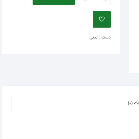
موژان
عدد
دسته:
لبنی
ت (0)