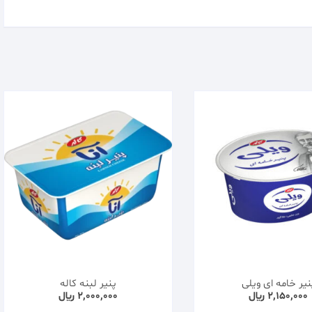
نیر خامه ای ویلی
پنیر لبنه کاله
2,150,000
﷼
2,000,000
﷼