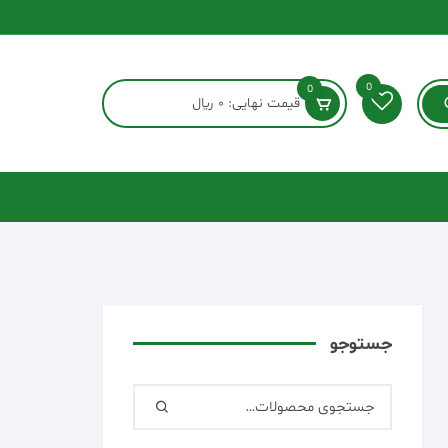
0
0
قیمت نهایی:
0
﷼
جستوجو