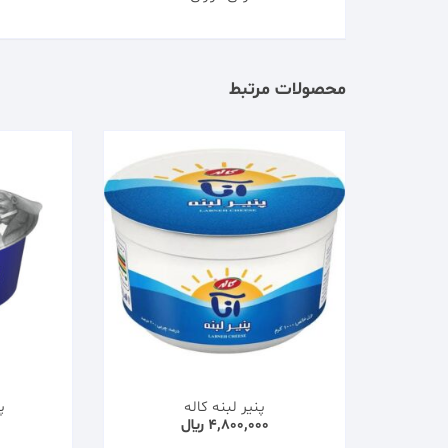
محصولات مرتبط
پنیر لبنه کاله
پ
4,800,000
﷼