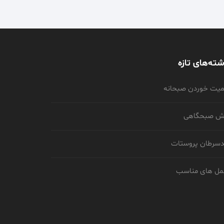
شته‌های تازه
میت خوردن صبحانه
ش صبحگاهی
سرطان پروستات
مل های مناسب