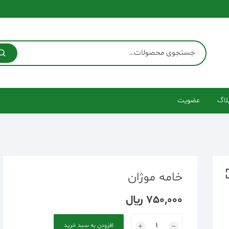
لاگ
عضویت
خامه موژان
750,000
﷼
خامه
افزودن به سبد خرید