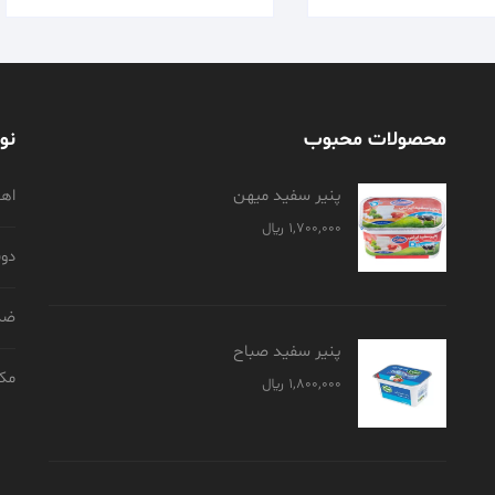
محصولات محبوب
نو
پنیر سفید میهن
اه
1,700,000
﷼
دو
ضد
پنیر سفید صباح
مک
1,800,000
﷼