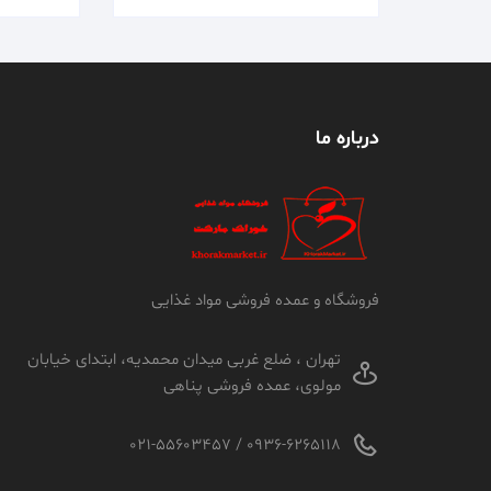
درباره ما
فروشگاه و عمده فروشی مواد غذایی
تهران ، ضلع غربی میدان محمدیه، ابتدای خیابان
مولوی، عمده فروشی پناهی
0936-6265118 / 021-55603457